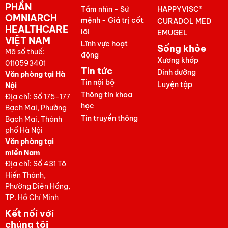
PHẦN
Tầm nhìn - Sứ
HAPPYVISC®
OMNIARCH
mệnh - Giá trị cốt
CURADOL MED
HEALTHCARE
lõi
EMUGEL
VIỆT NAM
Lĩnh vực hoạt
Sống khỏe
Mã số thuế:
động
Xương khớp
0110593401
Tin tức
Dinh dưỡng
Văn phòng tại Hà
Tin nội bộ
Luyện tập
Nội
Thông tin khoa
Địa chỉ: Số 175-177
học
Bạch Mai, Phường
Tin truyền thông
Bạch Mai, Thành
phố Hà Nội
Văn phòng tại
miền Nam
Địa chỉ: Số 431 Tô
Hiến Thành,
Phường Diên Hồng,
TP. Hồ Chí Minh
Kết nối với
chúng tôi