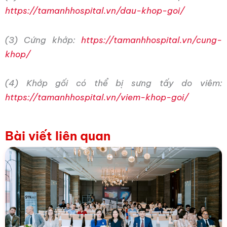
https://tamanhhospital.vn/dau-khop-goi/
(3) Cứng khớp:
https://tamanhhospital.vn/cung-
khop/
(4) Khớp gối có thể bị sưng tấy do viêm:
https://tamanhhospital.vn/viem-khop-goi/
Bài viết liên quan