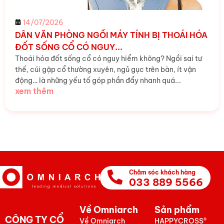
14/07/2026
DÂN VĂN PHÒNG NGỒI MÁY TÍNH BỊ THOÁI HÓA
ĐỐT SỐNG CỔ CÓ NGUY...
Thoái hóa đốt sống cổ có nguy hiểm không? Ngồi sai tư
thế, cúi gập cổ thường xuyên, ngủ gục trên bàn, ít vận
động… là những yếu tố góp phần đẩy nhanh quá...
xem thêm
Chăm sóc khách hàng
033 889 5566
Về Omniarch
Sản phẩm
CÔNG TY CỔ
Về Omniarch
HAPPYCROSS®