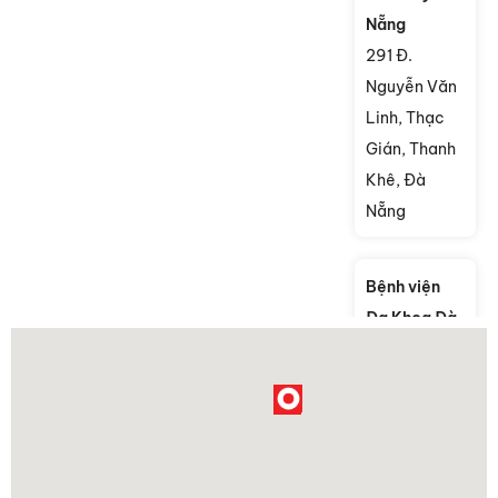
Nẵng
291 Đ.
Nguyễn Văn
Linh, Thạc
Gián, Thanh
Khê, Đà
Nẵng
Bệnh viện
Đa Khoa Đà
Nẵng
124 Hải
Phòng,
Thạch
Thang, TP.