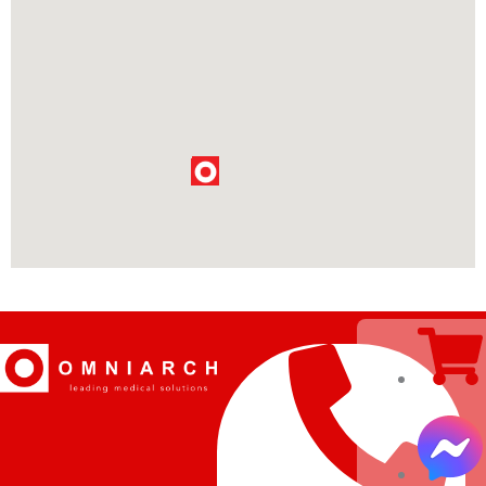
Đà Nẵng
Bệnh viện
Đại học Y
dược Huế
41 & 51,
Nguyễn Huệ,
Vĩnh Ninh,
Thành phố
Huế, Thừa
Thiên Huế
Bệnh viện 30
tháng 4
(trực thuộc