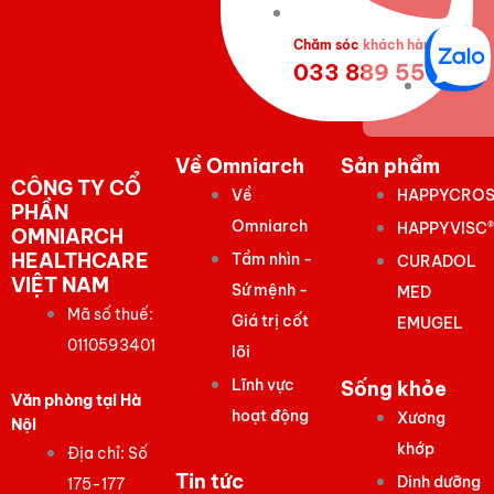
Bộ Công An)
9 Sư Vạn
Chăm sóc khách hàng
Hạnh,
033 889 5566
Phường 9,
Quận 5,
TPHCM
Về Omniarch
Sản phẩm
CÔNG TY CỔ
Về
HAPPYCROS
PHẦN
Omniarch
HAPPYVISC®
Bệnh viện đa
OMNIARCH
HEALTHCARE
Tầm nhìn -
CURADOL
khoa Bưu
VIỆT NAM
Sứ mệnh -
MED
điện TPHCM
Mã số thuế:
Giá trị cốt
EMUGEL
Lô B9, Đ.
0110593401
lõi
Thành Thái,
Lĩnh vực
Sống khỏe
Phường 15,
Văn phòng tại Hà
hoạt động
Quận 10, Hồ
Xương
Nội
Chí Minh
khớp
Địa chỉ: Số
Tin tức
Dinh dưỡng
175-177