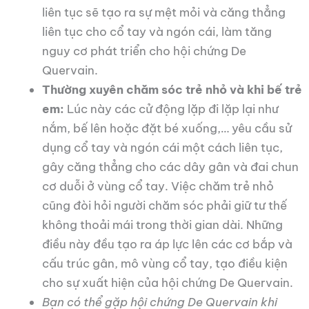
liên tục sẽ tạo ra sự mệt mỏi và căng thẳng
liên tục cho cổ tay và ngón cái, làm tăng
nguy cơ phát triển cho hội chứng De
Quervain.
Thường xuyên chăm sóc trẻ nhỏ và khi bế trẻ
em:
Lúc này các cử động lặp đi lặp lại như
nắm, bế lên hoặc đặt bé xuống,… yêu cầu sử
dụng cổ tay và ngón cái một cách liên tục,
gây căng thẳng cho các dây gân và đai chun
cơ duỗi ở vùng cổ tay. Việc chăm trẻ nhỏ
cũng đòi hỏi người chăm sóc phải giữ tư thế
không thoải mái trong thời gian dài. Những
điều này đều tạo ra áp lực lên các cơ bắp và
cấu trúc gân, mô vùng cổ tay, tạo điều kiện
cho sự xuất hiện của hội chứng De Quervain.
Bạn có thể gặp hội chứng De Quervain khi