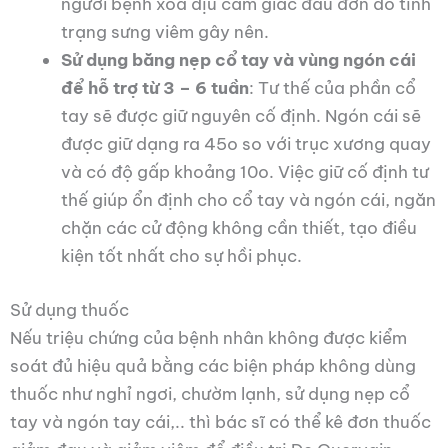
người bệnh xoa dịu cảm giác đau đớn do tình
trạng sưng viêm gây nên.
Sử dụng băng nẹp cổ tay và vùng ngón cái
để hỗ trợ từ 3 – 6 tuần
: Tư thế của phần cổ
tay sẽ được giữ nguyên cố định. Ngón cái sẽ
được giữ dạng ra 45
o
so với trục xương quay
và có độ gấp khoảng 10
o
. Việc giữ cố định tư
thế giúp ổn định cho cổ tay và ngón cái, ngăn
chặn các cử động không cần thiết, tạo điều
kiện tốt nhất cho sự hồi phục.
Sử dụng thuốc
Nếu triệu chứng của bệnh nhân không được kiểm
soát đủ hiệu quả bằng các biện pháp không dùng
thuốc như nghỉ ngơi, chườm lạnh, sử dụng nẹp cổ
tay và ngón tay cái,.. thì bác sĩ có thể kê đơn thuốc