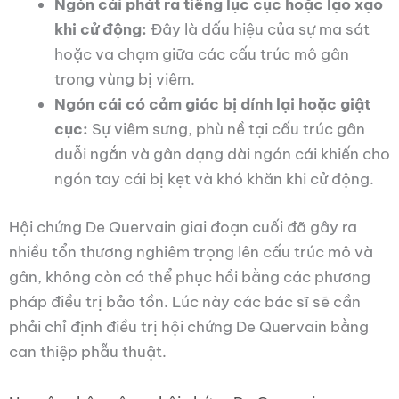
Ngón cái phát ra tiếng lục cục hoặc lạo xạo
khi cử động:
Đây là dấu hiệu của sự ma sát
hoặc va chạm giữa các cấu trúc mô gân
trong vùng bị viêm.
Ngón cái có cảm giác bị dính lại hoặc giật
cục:
Sự viêm sưng, phù nề tại cấu trúc gân
duỗi ngắn và gân dạng dài ngón cái khiến cho
ngón tay cái bị kẹt và khó khăn khi cử động.
Hội chứng De Quervain giai đoạn cuối đã gây ra
nhiều tổn thương nghiêm trọng lên cấu trúc mô và
gân, không còn có thể phục hồi bằng các phương
pháp điều trị bảo tồn. Lúc này các bác sĩ sẽ cần
phải chỉ định điều trị hội chứng De Quervain bằng
can thiệp phẫu thuật.