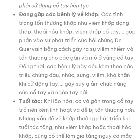
phải sử dụng cổ tay liên tục
Đang gặp các bệnh lý về khớp:
Các tình
trạng tổn thương khớp như viêm khớp dạng
thấp, thoái hóa khớp, viêm khớp cổ tay,… góp
phần vào sự phát triển của hội chứng De
Quervain bằng cách gây ra sự viêm nhiễm và
tổn thương cho các gân và mô ở vùng cổ tay.
Đồng thời, các bệnh lý này đều kèm theo các
triệu chứng đau, nhức, sưng, viêm, khó khăn
khi cử động tay,… gây suy giảm chức năng
của cổ tay và ngón tay cái.
Tuổi tác:
Khi lão hóa, cơ và gân trong cổ tay
trở nên kém linh hoạt và dễ bị tổn thương hơn.
Những vấn đề về khớp thường phát triển khi
tuổi tác tăng, như viêm khớp hoặc thoái hóa
khớp, cũng có thể làm gia tăng nguy cơ mắc