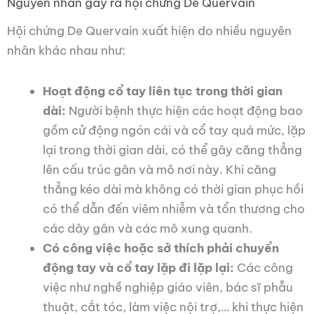
Nguyên nhân gây ra hội chứng De Quervain
Hội chứng De Quervain xuất hiện do nhiều nguyên
nhân khác nhau như:
Hoạt động cổ tay liên tục trong thời gian
dài:
Người bệnh thực hiện các hoạt động bao
gồm cử động ngón cái và cổ tay quá mức, lặp
lại trong thời gian dài, có thể gây căng thẳng
lên cấu trúc gân và mô nơi này. Khi căng
thẳng kéo dài mà không có thời gian phục hồi
có thể dẫn đến viêm nhiễm và tổn thương cho
các dây gân và các mô xung quanh.
Có công việc hoặc sở thích phải chuyển
động tay và cổ tay lặp đi lặp lại:
Các công
việc như nghề nghiệp giáo viên, bác sĩ phẫu
thuật, cắt tóc, làm việc nội trợ,… khi thực hiện