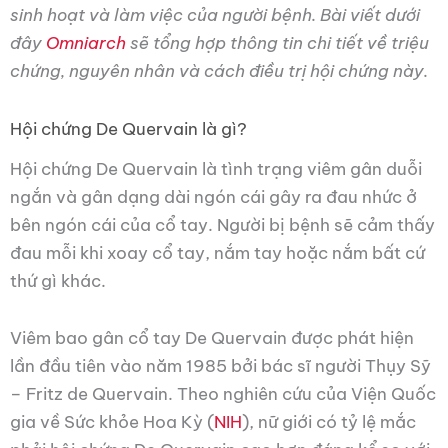
sinh hoạt và làm việc của người bệnh. Bài viết dưới
đây
Omniarch
sẽ tổng hợp thông tin chi tiết về triệu
chứng, nguyên nhân và cách điều trị hội chứng này.
Hội chứng De Quervain là gì?
Hội chứng De Quervain là tình trạng viêm gân duỗi
ngắn và gân dạng dài ngón cái gây ra đau nhức ở
bên ngón cái của cổ tay. Người bị bệnh sẽ cảm thấy
đau mỗi khi xoay cổ tay, nắm tay hoặc nắm bất cứ
thứ gì khác.
Viêm bao gân cổ tay De Quervain được phát hiện
lần đầu tiên vào năm 1985 bởi bác sĩ người Thụy Sỹ
– Fritz de Quervain. Theo nghiên cứu của Viện Quốc
gia về Sức khỏe Hoa Kỳ (
NIH
), nữ giới có tỷ lệ mắc