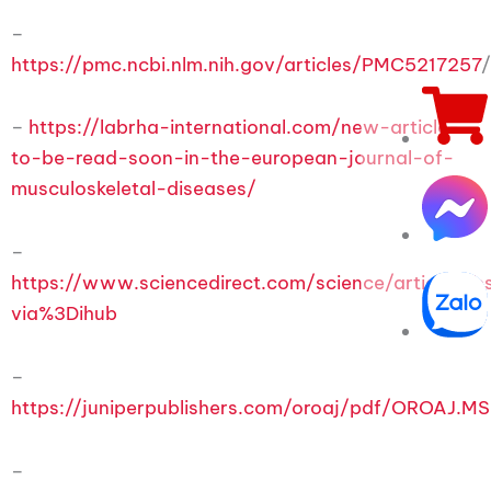
–
https://pmc.ncbi.nlm.nih.gov/articles/PMC5217257
–
https://labrha-international.com/new-article-
to-be-read-soon-in-the-european-journal-of-
musculoskeletal-diseases/
–
https://www.sciencedirect.com/science/article/a
via%3Dihub
–
https://juniperpublishers.com/oroaj/pdf/OROAJ.M
–