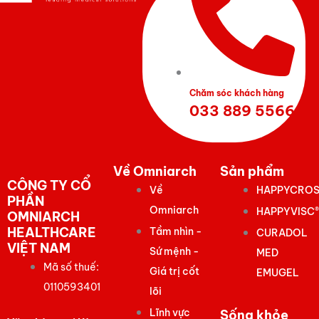
Chăm sóc khách hàng
033 889 5566
Về Omniarch
Sản phẩm
CÔNG TY CỔ
Về
HAPPYCROS
PHẦN
Omniarch
HAPPYVISC®
OMNIARCH
HEALTHCARE
Tầm nhìn -
CURADOL
VIỆT NAM
Sứ mệnh -
MED
Mã số thuế:
Giá trị cốt
EMUGEL
0110593401
lõi
Lĩnh vực
Sống khỏe