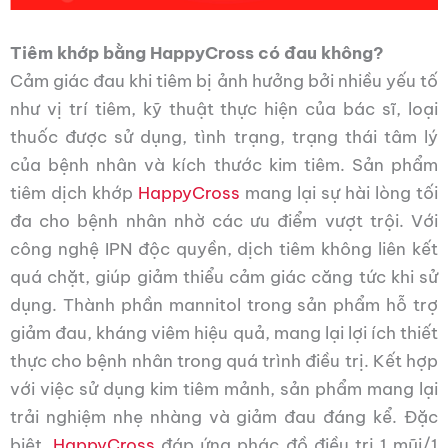
Tiêm khớp bằng HappyCross có đau không?
Cảm giác đau khi tiêm bị ảnh hưởng bởi nhiều yếu tố
như vị trí tiêm, kỹ thuật thực hiện của bác sĩ, loại
thuốc được sử dụng, tình trạng, trạng thái tâm lý
của bệnh nhân và kích thước kim tiêm. Sản phẩm
tiêm dịch khớp
HappyCross
mang lại sự hài lòng tối
đa cho bệnh nhân nhờ các ưu điểm vượt trội. Với
công nghệ IPN độc quyền, dịch tiêm không liên kết
quá chặt, giúp giảm thiểu cảm giác căng tức khi sử
dụng. Thành phần mannitol trong sản phẩm hỗ trợ
giảm đau, kháng viêm hiệu quả, mang lại lợi ích thiết
thực cho bệnh nhân trong quá trình điều trị. Kết hợp
với việc sử dụng kim tiêm mảnh, sản phẩm mang lại
trải nghiệm nhẹ nhàng và giảm đau đáng kể. Đặc
biệt,
HappyCross
đáp ứng phác đồ điều trị 1 mũi/1