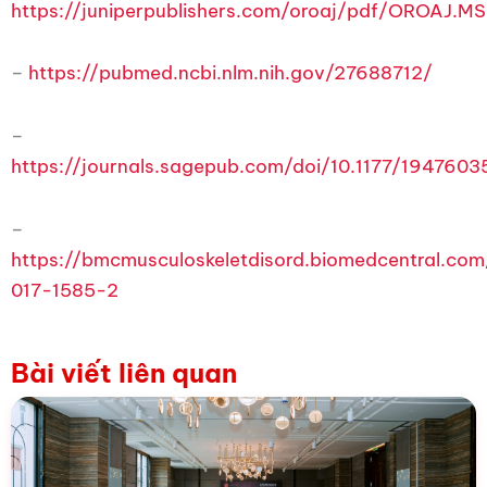
https://juniperpublishers.com/oroaj/pdf/OROAJ.M
–
https://pubmed.ncbi.nlm.nih.gov/27688712/
–
https://journals.sagepub.com/doi/10.1177/194760
–
https://bmcmusculoskeletdisord.biomedcentral.com/
017-1585-2
Bài viết liên quan