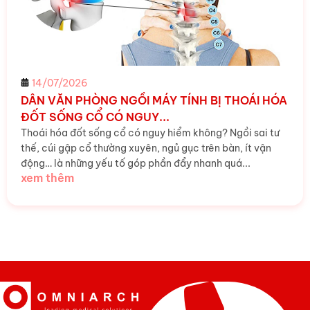
14/07/2026
DÂN VĂN PHÒNG NGỒI MÁY TÍNH BỊ THOÁI HÓA
ĐỐT SỐNG CỔ CÓ NGUY...
Thoái hóa đốt sống cổ có nguy hiểm không? Ngồi sai tư
thế, cúi gập cổ thường xuyên, ngủ gục trên bàn, ít vận
động… là những yếu tố góp phần đẩy nhanh quá...
xem thêm