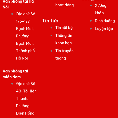
Văn phòng tại Hà
hoạt động
Xương
Nội
khớp
Địa chỉ: Số
Tin tức
Dinh dưỡng
175-177
Tin nội bộ
Bạch Mai,
Luyện tập
Thông tin
Phường
khoa học
Bạch Mai,
Thành phố
Tin truyền
Hà Nội
thông
Văn phòng tại
miền Nam
Địa chỉ: Số
431 Tô Hiến
Thành,
Phường
Diên Hồng,