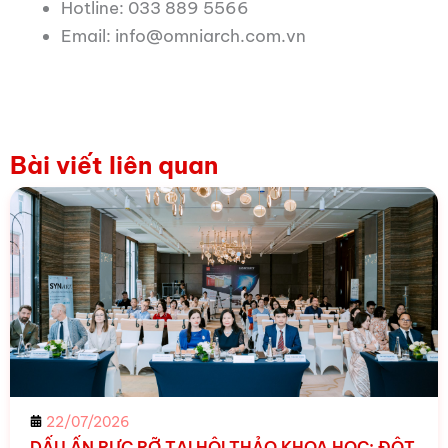
Hotline: 033 889 5566
Email: info@omniarch.com.vn
Bài viết liên quan
22/07/2026
DẤU ẤN RỰC RỠ TẠI HỘI THẢO KHOA HỌC: ĐỘT