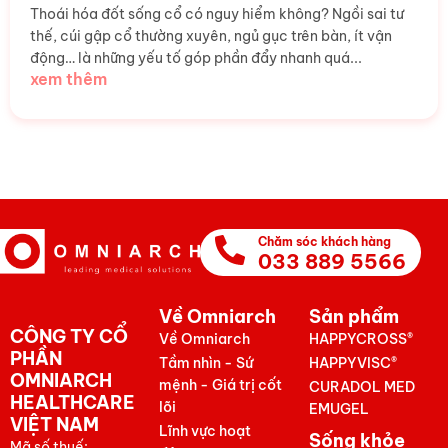
Thoái hóa đốt sống cổ có nguy hiểm không? Ngồi sai tư
thế, cúi gập cổ thường xuyên, ngủ gục trên bàn, ít vận
động… là những yếu tố góp phần đẩy nhanh quá...
xem thêm
Chăm sóc khách hàng
033 889 5566
Về Omniarch
Sản phẩm
CÔNG TY CỔ
Về Omniarch
HAPPYCROSS®
PHẦN
Tầm nhìn - Sứ
HAPPYVISC®
OMNIARCH
mệnh - Giá trị cốt
CURADOL MED
HEALTHCARE
lõi
EMUGEL
VIỆT NAM
Lĩnh vực hoạt
Sống khỏe
Mã số thuế: