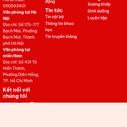
động
Xương khớp
0110593401
Tin tức
Dinh dưỡng
Văn phòng tại Hà
Tin nội bộ
Luyện tập
Nội
Thông tin khoa
Địa chỉ: Số 175-177
học
Bạch Mai, Phường
Tin truyền thông
Bạch Mai, Thành
phố Hà Nội
Văn phòng tại
miền Nam
Địa chỉ: Số 431 Tô
Hiến Thành,
Phường Diên Hồng,
TP. Hồ Chí Minh
Kết nối với
chúng tôi
F
T
a
i
c
k
e
t
b
o
o
k
Copyright © 2024 OMNIARCH. All rights reserved.
o