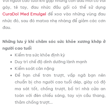
Với người cao tuổi khi gặp những cơn đau mỏi cổ vai
gáy, tê tay, đau nhức đầu gối có thể sử dụng
CuraDol Med Emulgel
để xoa vào những vùng đau
nhức đó, sau đó matxa nhẹ nhàng để giảm các cơn
đau.
Những lưu ý khi chăm sóc sức khỏe xương khớp ở
người cao tuổi
Kiểm tra sức khỏe định kỳ
Duy trì chế độ dinh dưỡng lành mạnh
Kiểm soát cân nặng
Để hạn chế trơn trượt, vấp ngã bạn nên
chuẩn bị cho người cao tuổi dép, giày có độ
ma sát tốt, chống trượt, bố trí nhà cửa an
toàn với đèn chiếu sáng, tay vịn cầu thang,
thảm chống trượt…