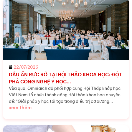
22/07/2026
DẤU ẤN RỰC RỠ TẠI HỘI THẢO KHOA HỌC: ĐỘT
PHÁ CÔNG NGHỆ Y HỌC...
Vừa qua, Omniarch đã phối hợp cùng Hội Thấp khớp học
Việt Nam tổ chức thành công Hội thảo khoa học chuyên
đề: “Giải pháp y học tái tạo trong điều trị cơ xương...
xem thêm