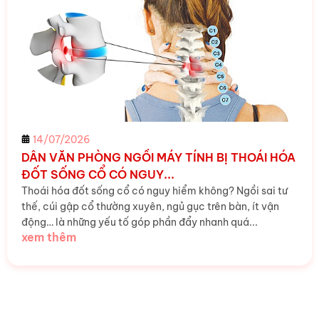
14/07/2026
DÂN VĂN PHÒNG NGỒI MÁY TÍNH BỊ THOÁI HÓA
ĐỐT SỐNG CỔ CÓ NGUY...
Thoái hóa đốt sống cổ có nguy hiểm không? Ngồi sai tư
thế, cúi gập cổ thường xuyên, ngủ gục trên bàn, ít vận
động… là những yếu tố góp phần đẩy nhanh quá...
xem thêm