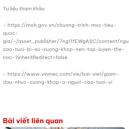
Tư liệu tham khảo
– https://moh.gov.vn/chuong-trinh-muc-tieu-
quoc-
gia/-/asset_publisher/7ng11fEWgASC/content/ngu
cao-tuoi-bi-au-xuong-khop-nen-tap-luyen-the-
nao-?inheritRedirect=false
– https://www.vinmec.com/vie/bai-viet/giam-
dau-nhuc-xuong-khop-o-nguoi-cao-tuoi-vi
Bài viết liên quan