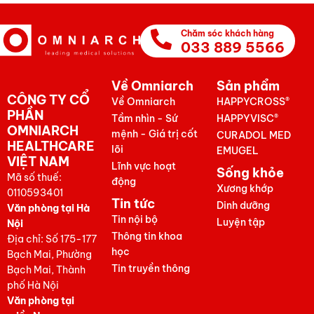
Chăm sóc khách hàng
033 889 5566
Về Omniarch
Sản phẩm
CÔNG TY CỔ
Về Omniarch
HAPPYCROSS®
PHẦN
Tầm nhìn - Sứ
HAPPYVISC®
OMNIARCH
mệnh - Giá trị cốt
CURADOL MED
HEALTHCARE
lõi
EMUGEL
VIỆT NAM
Lĩnh vực hoạt
Sống khỏe
Mã số thuế:
động
Xương khớp
0110593401
Tin tức
Dinh dưỡng
Văn phòng tại Hà
Tin nội bộ
Luyện tập
Nội
Thông tin khoa
Địa chỉ: Số 175-177
học
Bạch Mai, Phường
Tin truyền thông
Bạch Mai, Thành
phố Hà Nội
Văn phòng tại