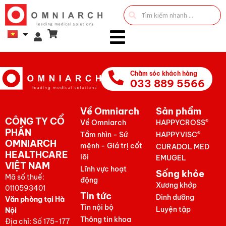
Search
...
Chăm sóc khách hàng
033 889 5566
Về Omniarch
Sản phẩm
CÔNG TY CỔ
Về Omniarch
HAPPYCROSS®
PHẦN
Tầm nhìn - Sứ
HAPPYVISC®
OMNIARCH
mệnh - Giá trị cốt
CURADOL MED
HEALTHCARE
lõi
EMUGEL
VIỆT NAM
Lĩnh vực hoạt
Sống khỏe
Mã số thuế:
động
Xương khớp
0110593401
Tin tức
Dinh dưỡng
Văn phòng tại Hà
Tin nội bộ
Luyện tập
Nội
Thông tin khoa
Địa chỉ: Số 175-177