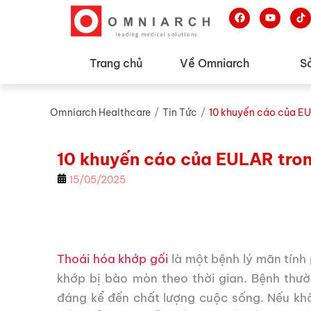
F
Y
a
o
c
u
e
t
b
u
Trang chủ
Về Omniarch
S
o
b
o
e
k
Omniarch Healthcare
/
Tin Tức
/
10 khuyến cáo của EUL
10 khuyến cáo của EULAR trong
15/05/2025
Thoái hóa khớp gối
là một bệnh lý mãn tính
khớp bị bào mòn theo thời gian. Bệnh thư
đáng kể đến chất lượng cuộc sống. Nếu khô