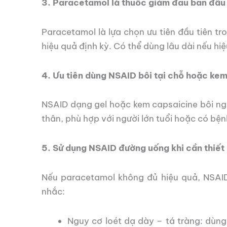
3. Paracetamol là thuốc giảm đau ban đầu
Paracetamol là lựa chọn ưu tiên đầu tiên tro
hiệu quả định kỳ. Có thể dùng lâu dài nếu hi
4. Ưu tiên dùng NSAID bôi tại chỗ hoặc ke
NSAID dạng gel hoặc kem capsaicine bôi ngo
thân, phù hợp với người lớn tuổi hoặc có bện
5. Sử dụng NSAID đường uống khi cần thiết
Nếu paracetamol không đủ hiệu quả, NSAID
nhắc:
Nguy cơ loét dạ dày – tá tràng: dùn